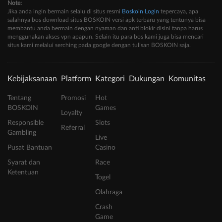
Note:
Jika anda ingin bermain selalu di situs resmi
Boskoin Login
tepercaya, apa
salahnya bos download situs BOSKOIN versi apk terbaru yang tentunya bisa
membantu anda bermain dengan nyaman dan anti blokir disini tanpa harus
menggunakan akses vpn apapun. Selain itu para bos kami juga bisa mencari
situs kami melalui serching pada google dengan tulisan BOSKOIN saja.
Kebijaksanaan
Platform
Kategori
Dukungan
Komunitas
Tentang
Promosi
Hot
BOSKOIN
Games
Loyalty
Responsible
Slots
Referral
Gambling
Live
Pusat Bantuan
Casino
Syarat dan
Race
Ketentuan
Togel
Olahraga
Crash
Game