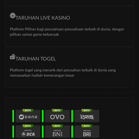
TARUHAN LIVE KASINO
Platform Pilihan bagi perusahaan-perusahaan terbaik di dunia, dengan
pilihan variasi game terbanyak
TARUHAN TOGEL
Platform togel yang menarik dari perusahan terbaik di dunia yang
menawarkan hadiah kemenangan besar