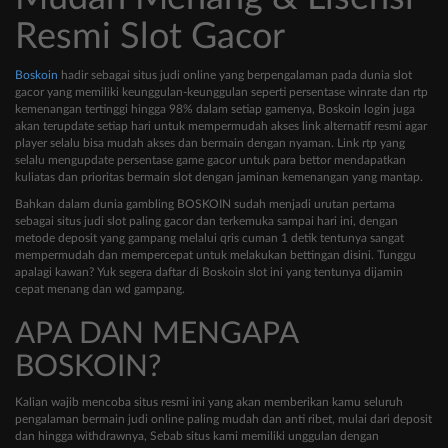
Resmi Slot Gacor
Boskoin
hadir sebagai situs judi online yang berpengalaman pada dunia slot
gacor yang memiliki keunggulan-keunggulan seperti persentase winrate dan rtp
kemenangan tertinggi hingga 98% dalam setiap gamenya, Boskoin login juga
akan terupdate setiap hari untuk mempermudah akses link alternatif resmi agar
player selalu bisa mudah akses dan bermain dengan nyaman. Link rtp yang
selalu mengupdate persentase game gacor untuk para bettor mendapatkan
kuliatas dan prioritas bermain slot dengan jaminan kemenangan yang mantap.
Bahkan dalam dunia gambling BOSKOIN sudah menjadi urutan pertama
sebagai situs judi slot paling gacor dan terkemuka sampai hari ini, dengan
metode deposit yang gampang melalui qris cuman 1 detik tentunya sangat
mempermudah dan mempercepat untuk melakukan bettingan disini. Tunggu
apalagi kawan? Yuk segera daftar di Boskoin slot ini yang tentunya dijamin
cepat menang dan wd gampang.
APA DAN MENGAPA
BOSKOIN?
Kalian wajib mencoba situs resmi ini yang akan memberikan kamu seluruh
pengalaman bermain judi online paling mudah dan anti ribet, mulai dari deposit
dan hingga withdrawnya, Sebab situs kami memiliki unggulan dengan