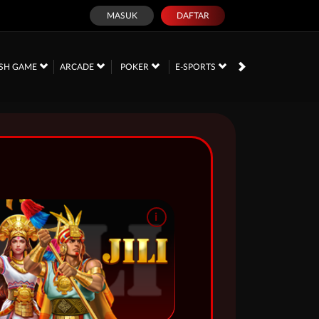
MASUK
DAFTAR
SH GAME
ARCADE
POKER
E-SPORTS
SABUNG AYAM
i