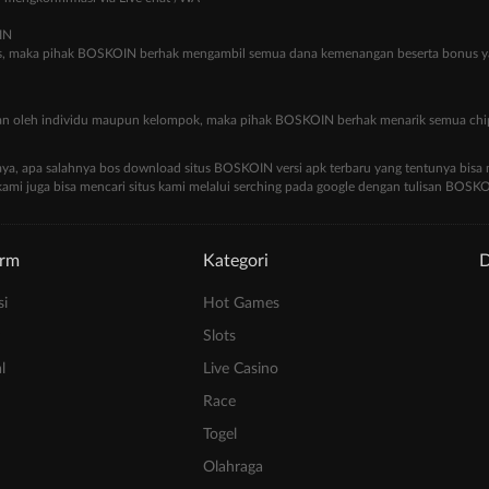
IN
ts, maka pihak BOSKOIN berhak mengambil semua dana kemenangan beserta bonus y
kukan oleh individu maupun kelompok, maka pihak BOSKOIN berhak menarik semua chi
ya, apa salahnya bos download situs BOSKOIN versi apk terbaru yang tentunya bisa
ami juga bisa mencari situs kami melalui serching pada google dengan tulisan BOSKO
orm
Kategori
D
i
Hot Games
Slots
l
Live Casino
Race
Togel
Olahraga