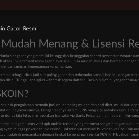
oin Gacor Resmi
 Mudah Menang & Lisensi Re
 dunia slot gacor yang memiliki keunggulan-keunggulan seperti persentase winrate d
 akses link alternatif resmi agar player selalu bisa mudah akses dan bermain dengan
lot dengan jaminan kemenangan yang mantap.
ma sebagai situs judi slot paling gacor dan terkemuka sampai hari ini, dengan met
disini. Tunggu apalagi kawan? Yuk segera daftar di Boskoin slot ini yang tentuny
KOIN?
seluruh pengalaman bermain judi online paling mudah dan anti ribet, mulai dari dep
 slot online gacor lainnya. Dengan adanya sistem QRIS yang kita sediakan semua trans
 tentunya kita tetap menyediakan transaksi via Bank, Pulsa, dan lainnya demi kenya
m permainan game slots versi apk mobile terbaru yang tentunya sangat beragam dan
 sabung ayam, hingga poker dan live casino. Hal tersebut menjadi bukti bahwa Bos K
t mudah di menangkan dengan tingkat kemenangan senilai 98% RTP Boskoin yang tent