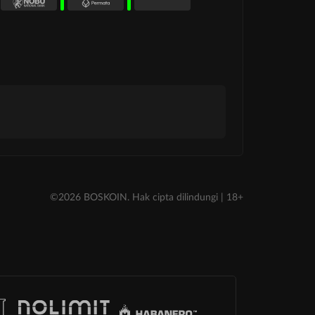
©2026 BOSKOIN. Hak cipta dilindungi | 18+