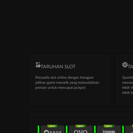
TARUHAN SLOT
T
Penyedia slot online dengan beragam
Sports
pilihan game menarik yang memudahkan
menawa
pemain untuk mencapai jackpot
lebih 
lebih 