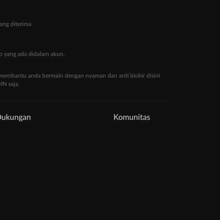
ang diterima
p yang ada didalam akun.
 membantu anda bermain dengan nyaman dan anti blokir disini
IN saja.
ukungan
Komunitas