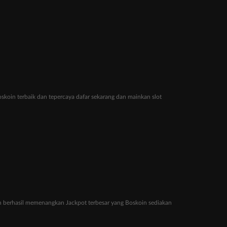
oskoin terbaik dan tepercaya dafar sekarang dan mainkan slot
lah berhasil memenangkan Jackpot terbesar yang Boskoin sediakan