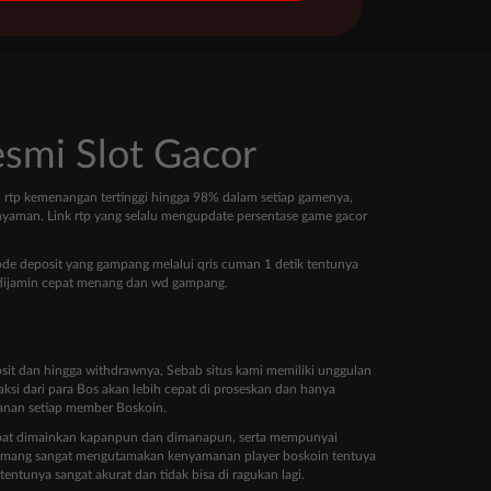
smi Slot Gacor
an rtp kemenangan tertinggi hingga 98% dalam setiap gamenya,
 nyaman. Link rtp yang selalu mengupdate persentase game gacor
ode deposit yang gampang melalui qris cuman 1 detik tentunya
a dijamin cepat menang dan wd gampang.
osit dan hingga withdrawnya, Sebab situs kami memiliki unggulan
aksi dari para Bos akan lebih cepat di proseskan dan hanya
manan setiap member Boskoin.
 dapat dimainkan kapanpun dan dimanapun, serta mempunyai
oin memang sangat mengutamakan kenyamanan player boskoin tentuya
unya sangat akurat dan tidak bisa di ragukan lagi.