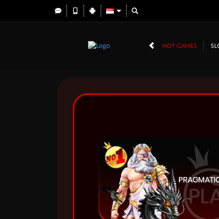
HOT GAMES
SL