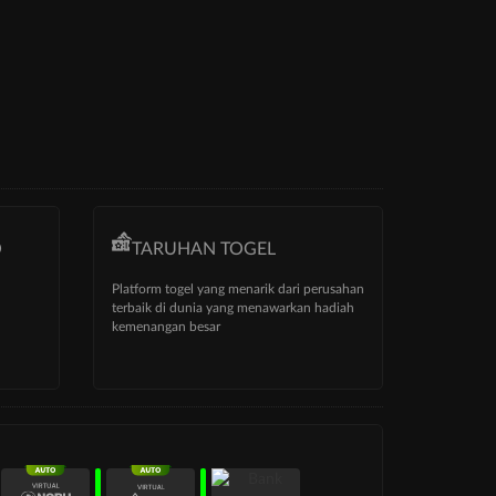
O
TARUHAN TOGEL
Platform togel yang menarik dari perusahan
terbaik di dunia yang menawarkan hadiah
kemenangan besar