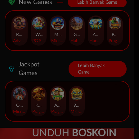
New Games
Lebih Banyak Game
Rhapsody of Muertos
Wings of Iguazu
Mighty Panda
Glory Of Rome
Ze Zeus
Pandemic Rising
AdvantPlay
PG Soft
MicroGaming
Habanero
Hacksaw
Pragmatic Play
Jackpot
Lebih Banyak
Game
Games
Orphan Organ
King Of Spears
Anaconda Gold
9 Masks of Fire™ HyperSpins™
MicroGaming
Pragmatic Play
Pragmatic Play
MicroGaming
UNDUH
BOSKOIN