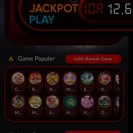
IDR
12,
JACKPOT
PLAY
Game Populer
Lebih Banyak Game
Gates of Olympus POP
Bang Gacor 1000
Nezha 2
Mochi Mania 1000
Epic Ze Zeus
Koi Gate
Gates of Olympus Roulette
Mahjong Wins 3 – Black Scatter
Mahjong Ways
SUPER ELEMENTS 2
Mahjong Ways 2
Kpop Hunter Zeus
Duck Hunters
Lucky Neko