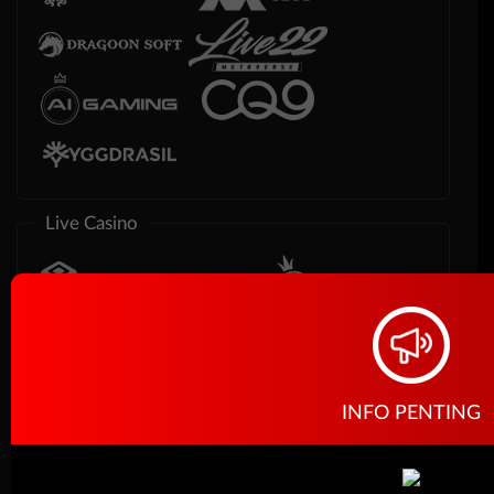
Live Casino
INFO PENTING