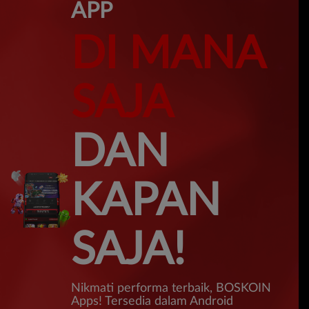
APP
DI MANA
SAJA
DAN
KAPAN
SAJA!
Nikmati performa terbaik, BOSKOIN
Apps! Tersedia dalam Android