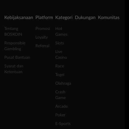
Kebijaksanaan
Platform
Kategori
Dukungan
Komunitas
Tentang
Promosi
Hot
BOSKOIN
Games
Loyalty
Responsible
Slots
Referral
Gambling
Live
Pusat Bantuan
Casino
Syarat dan
Race
Ketentuan
Togel
Olahraga
Crash
Game
Arcade
Poker
E-Sports