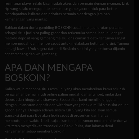
resmi agar player selalu bisa mudah akses dan bermain dengan nyaman. Link
rtp yang selalu mengupdate persentase game gacor untuk para bettor
mendapatkan kuliatas dan prioritas bermain slot dengan jaminan
kemenangan yang mantap.
Bahkan dalam dunia gambling BOSKOIN sudah menjadi urutan pertama
sebagai situs judi slot paling gacor dan terkemuka sampai hari ini, dengan
metode deposit yang gampang melalui qris cuman 1 detik tentunya sangat
mempermudah dan mempercepat untuk melakukan bettingan disini. Tunggu
apalagi kawan? Yuk segera daftar di Boskoin slot ini yang tentunya dijamin
cepat menang dan wd gampang.
APA DAN MENGAPA
BOSKOIN?
Kalian wajib mencoba situs resmi ini yang akan memberikan kamu seluruh
pengalaman bermain judi online paling mudah dan anti ribet, mulai dari
deposit dan hingga withdrawnya, Sebab situs kami memiliki unggulan
dengan kelancaran deposit dan withdraw yang tidak dimiliki situs slot online
gacor lainnya. Dengan adanya sistem QRIS yang kita sediakan semua
transaksi dari para Bos akan lebih cepat di proseskan dan hanya
membutuhkan waktu 1detik saja, akan tetapi di zaman modern ini tentunya
kita tetap menyediakan transaksi via Bank, Pulsa, dan lainnya demi
kenyamanan setiap member Boskoin.