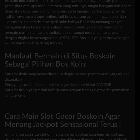
Boskoin link alternatif hari ini akan menawarkan berbagai macam permainan
game slots versi apk mobile terbaru yang tentunya sangat beragam dan dapat
dimainkan kapanpun dan dimanapun, serta mempunyai berbagai provider
judi lainnya seperti togel online, judi bola, sabung ayam, hingga poker dan
live casino. Hal tersebut menjadi bukti bahwa Bos Koin memang sangat
mengutamakan kenyamanan player boskoin tentuya dengan kemudahan
bermain permainan yang disediakan akan sangat mudah di menangkan
dengan tingkat kemenangan senilai 98% RTP Boskoin yang tentunya sangat
akurat dan tidak bisa di ragukan lagi.
Manfaat Bermain di Situs Boskoin
Sebagai Pilihan Bos Koin:
Situs Boskoin yang menyediakan berbagai metode pembayaran yang mudah
digunakan
Situs yang sudah terkenal resmi dengan lisensi sertifikat PAGCOR
Situs BosKoin yang terhal bekerjasama dengan berbagai provider permainan
yang terkenal
Cara Main Slot Gacor Boskoin Agar
Menang Jackpot Sensasional Terus :
Dimana lagi cari situs slot online yang membagikan cara bermain slot agar
bisa memenangkan jackpot sensasional hanya di website Boskoin, Website