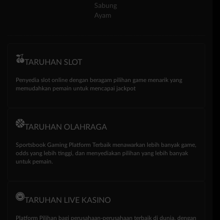
Sabung
Ayam
TARUHAN SLOT
Penyedia slot online dengan beragam pilihan game menarik yang
memudahkan pemain untuk mencapai jackpot
TARUHAN OLAHRAGA
Sportsbook Gaming Platform Terbaik menawarkan lebih banyak game,
odds yang lebih tinggi, dan menyediakan pilihan yang lebih banyak
untuk pemain.
TARUHAN LIVE KASINO
Platform Pilihan bagi perusahaan-perusahaan terbaik di dunia, dengan